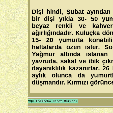
Dişi hindi, Şubat ayından 
bir dişi yılda 30- 50 yum
beyaz renkli ve kahver
ağırlığındadır. Kuluçka dö
15- 20 yumurta konabilir
haftalarda özen ister. So
Yağmur altında ıslanan 
yavruda, sakal ve ibik çık
dayanıklılık kazanırlar. 26 h
aylık olunca da yumurtl
düşmandır. Kırmızı görünce k