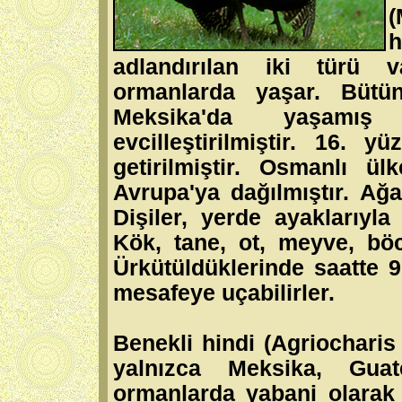
(
h
adlandırılan iki türü v
ormanlarda yaşar. Bütün
Meksika'da yaşamış 
evcilleştirilmiştir. 16. y
getirilmiştir. Osmanlı ülk
Avrupa'ya dağılmıştır. Ağa
Dişiler, yerde ayaklarıyla
Kök, tane, ot, meyve, böc
Ürkütüldüklerinde saatte 9
mesafeye uçabilirler.
Benekli hindi (Agriocharis
yalnızca Meksika, Gua
ormanlarda yabani olarak