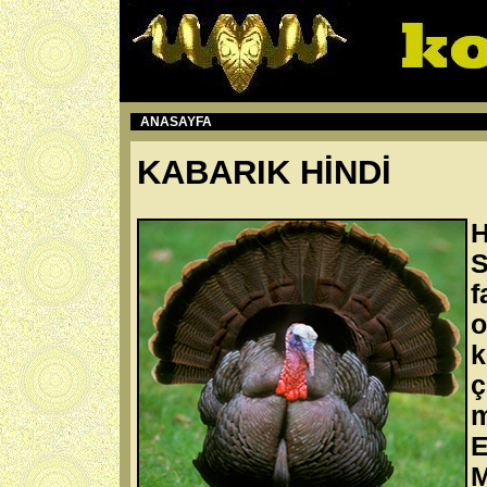
ANASAYFA
KABARIK HİNDİ
f
k
ç
m
M