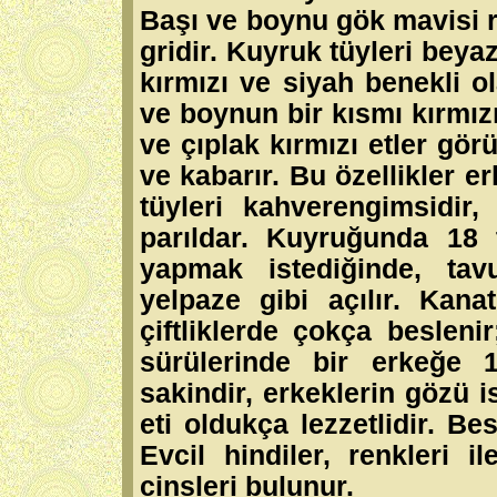
Başı ve boynu gök mavisi r
gridir. Kuyruk tüyleri beyaz
kırmızı ve siyah benekli o
ve boynun bir kısmı kırmız
ve çıplak kırmızı etler görü
ve kabarır. Bu özellikler e
tüyleri kahverengimsidir,
parıldar. Kuyruğunda 18 t
yapmak istediğinde, tav
yelpaze gibi açılır. Kanat
çiftliklerde çokça besleni
sürülerinde bir erkeğe 1
sakindir, erkeklerin gözü 
eti oldukça lezzetlidir. Be
Evcil hindiler, renkleri i
cinsleri bulunur.