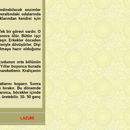
ndirebilecek enzimler
eraltındaki odalarında
klarından kendisi için
ek bir görevi vardır. O
 sonra ölür. Bütün işçi
leşir. Erkekler önceden
leriyle dövüşürler. Dişi
yrılmaya hazır olduğunu
ücudunun orta bölünün
 Yıllar boyunca burada
areketlenir. Kraliçenin
tlarını koparır. Sonra
ını bırakır. Bu dönemde
karınca, böcekler içinde
üretebilir. 10- 50 genç
LAZURİ