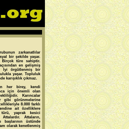
rubunun zarkanatlılar
syal bir şekilde yaşar.
 Birçok türe sahiptir.
açısından en gelişmiş
. İyi örgütlenmiş bir
lulukla yaşar. Topluluk
nde karışıklık çıkmaz.
an her birey, kendi
ınca için önemli olan
liliğidir. Karıncalar
or gibi görünmelerine
llikleriyle 8.000 farklı
endine ait özelliklere
 türü, yaprak kesici
ttalardır. Attaların,
nı başlarının üstünde
ğlam olarak kenetlenmiş