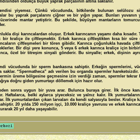
kendisinden oldukça büyük yaprak parçasının altına saklanır.
kendisi yiyemez. Çünkü vücudunda, bitkilerde bulunan selülozu si
alar bu yaprak parçalarını çiğner ve bir yığın yapar. Bunları yuvanın y
n üzerinde mantar yetiştirir. Bu şekilde, büyüyen mantarların tomurcu
der.
lukla dişi karıncalardan oluşur. Erkek karıncanın yaşamı daha kısadır. T
bir kraliçe ile çiftleşmektir. Erkek karınca çiftleştikten kısa bir süre
rıncaların çiftleşmeleri bir tören gibidir. Karınca çoğunlukla havada çift
eklerler. Bir dişi yere konunca, 5 veya 6 erkek karınca kraliçe için birbir
nca, özel bir titreşim sinyali gönderir. Bu sinyalle; erkek, dişinin a
kendi vücudunda bir sperm bankasına sahiptir. Erkeğin spermlerini, v
ta saklar. “Spermatheca” adı verilen bu organda spermler hareketsizdir.
 spermin üreme bölgesine geçmesine izin verdiği zaman, spermler tekrar h
ğıya doğru giden yumurtayı döllemek için hazır olur.
meden sonra uygun bir yuva arar. Bulunca buraya girer. İlk önce kana
ır. Haftalarca, belki aylarca yiyeceksiz ve yalnız kalır. İlk yumurtalar
ar. İlk yumurtalardan çıkan larvaları da kendi salyasıyla besler. Kraliçe 
hiptir. 20 yılda 150 milyon işçi, 10.000 kraliçe yavrusu ve erkek karınca 
kurarak 20 yıl daha yaşayabilir.