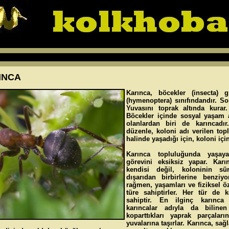
INCA
Karınca, böcekler (insecta) g
(hymenoptera) sınıfındandır. So
Yuvasını toprak altında kurar.
Böcekler içinde sosyal yaşam 
olanlardan biri de karıncadır
düzenle, koloni adı verilen top
halinde yaşadığı için, koloni içi
Karınca topluluğunda yaşay
görevini eksiksiz yapar. Kar
kendisi değil, koloninin sürek
dışarıdan birbirlerine benziy
rağmen, yaşamları ve fiziksel öze
türe sahiptirler. Her tür de k
sahiptir. En ilginç karınca
karıncalar adıyla da bilinen A
koparttıkları yaprak parçaları
yuvalarına taşırlar. Karınca, sa