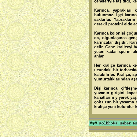
çeneleriyle taşıdığı, 
Karınca, yaprakları 
bulunmaz. İşçi karınc
saklarlar. Yaprakları
gerekli proteini elde e
Karınca kolonisi çoğun
da, olgunlaşınca genç 
karıncalar dişidir. Ka
gelir. Genç kraliçeyi b
yeteri kadar sperm alı
anlar.
Her kraliçe karınca 
ucundaki bir torbacık
kalabilirler. Kraliçe,
yumurtalıklarından aşa
Dişi karınca, çiftleş
yuvanın girişini kapat
kanatlarını yiyerek yaş
çok uzun bir yaşama sa
kraliçe yeni koloniler 