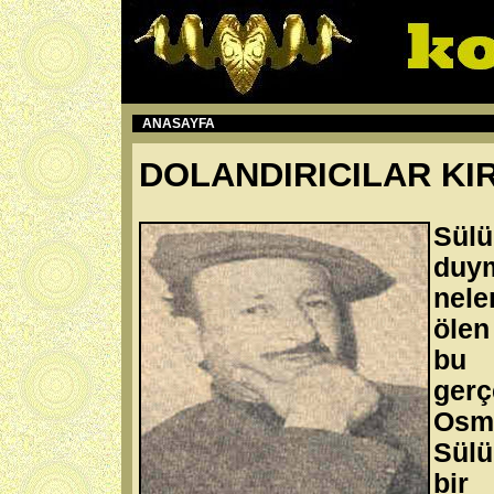
ANASAYFA
DOLANDIRICILAR KI
Sül
duym
neler
ölen
bu 
gerç
Osm
Sülü
bir