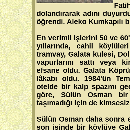
Fat
dolandırarak adını duyurdu
öğrendi. Aleko Kumkapılı b
En verimli işlerini 50 ve 60
yıllarında, cahil köylüle
tramvay, Galata kulesi, Do
vapurlarını sattı veya kir
efsane oldu. Galata Köprü
lâkabı oldu. 1984'ün Te
otelde bir kalp spazmı geç
göre, Sülün Osman bir 
taşımadığı için de kimsesi
Sülün Osman daha sonra 
son işinde bir köylüye Ga