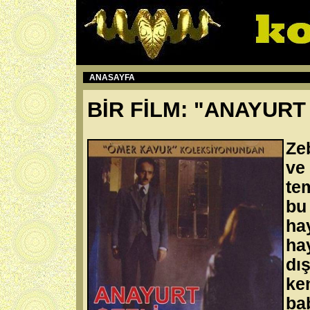
ANASAYFA
BİR FİLM: "ANAYURT
Ze
ve
tem
bu
ha
ha
dı
k
ba