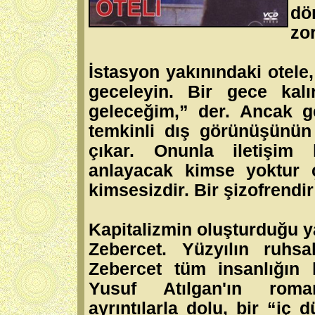
dö
zor
İstasyon yakınındaki otele,
geceleyin. Bir gece kalı
geleceğim,” der. Ancak g
temkinli dış görünüşünün a
çıkar. Onunla iletişim
anlayacak kimse yoktur ç
kimsesizdir. Bir şizofrendi
Kapitalizmin oluşturduğu ya
Zebercet. Yüzyılın ruhsa
Zebercet tüm insanlığın
Yusuf Atılgan'ın roma
ayrıntılarla dolu, bir “iç