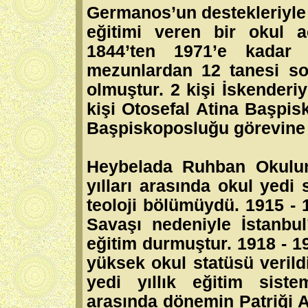
Germanos’un destekleriyle 
eğitimi veren bir okul 
1844’ten 1971’e kadar
mezunlardan 12 tanesi so
olmuştur. 2 kişi İskenderiy
kişi Otosefal Atina Başpis
Başpiskoposluğu görevine s
Heybelada Ruhban Okulun
yılları arasında okul yedi 
teoloji bölümüydü. 1915 - 
Savaşı nedeniyle İstanbu
eğitim durmuştur. 1918 - 19
yüksek okul statüsü verildi
yedi yıllık eğitim siste
arasında dönemin Patriği A