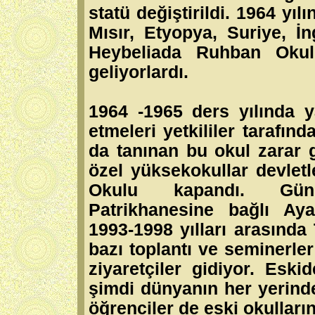
statü değiştirildi. 1964 yı
Mısır, Etyopya, Suriye, İn
Heybeliada Ruhban Okulu
geliyorlardı.
1964 -1965 ders yılında 
etmeleri yetkililer tarafın
da tanınan bu okul zarar 
özel yüksekokullar devletl
Okulu kapandı. Günü
Patrikhanesine bağlı Ay
1993-1998 yılları arasında
bazı toplantı ve seminerle
ziyaretçiler gidiyor. Es
şimdi dünyanın her yerind
öğrenciler de eski okulların