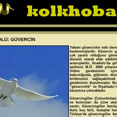
OLÜ: GÜVERCİN
Yabani güvercinler eski devir
beslenmişlerdir. Güvercin gü
çok yararlı olduğunu gören
düzenli olarak elde edebilm
aramışlardır. Anadolu’da güve
tarihinin M.Ö. 3000 yılların
Gübre gereksinimi içi
bakıcılığında, gübrenin düz
birikmesini sağlayabilme
gereksinim duyulmuştur. Bu
“güvercinlik” ve Diyarbakır
karşımıza çıkmaktadır.
Güvercingiller (Columbidae)
ve kumruları da içine alan
vardır. Güvercingiller fami
fazla kuş türü, kutuplar har
Türkiye’de güvercingiller fa