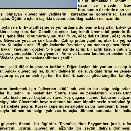
tür bulunmaktadır. Tohum ile
uzun ve incedir. Güve
borusunun üzerinde olan ve 
işi olmayan güvercinler yediklerini kursaklarına gönderirler. Besi
başlar. Öğütme işlemi taşlıkta devam eder. Bağırsakları ise uzundur.
 ayları ile birlikte çiftleşme ve yumurtlama dönemine başlarlar. Erkek 
eklere karşı korurlar. Genellikle erkek kuş kendi üreme bölgesinde ö
 kuş, genellikle iki yumurta yumurtlar. Yuva, ağaç dalları üzeri, ağaç ve 
r. Güvercin yuvaları çok basittir. Çalı çırpıdan yapılmış ufak bir yığına
rlar. Kuluçka süresi 15 gün kadardır. Yavrular yumurtadan çıkınca tüysüz
akar. Yavrunun gözleri 5- 6 gün içinde açılır. Bir aylık kuşun bütün tü
gagası yumuşaktır. Yem yiyemez. Anne ve babası tarafından beslenir. 
öylece yavrular beslenebilir ve uçabilir.
çme şekli diğer kuşlardan farklıdır. Diğer kuşlar, bir yudum su alıp k
ar. Ancak güvercingiller, burun deliklerini de suya daldırırlar ve yem
uşturup suyu emerek içerler. Bu özellik sadece güvercingiller family
larını beslemek için “güvercin sütü” adı verilen bir salgı salgılarla
dar bu salgı ile beslenirler. Sonra anne ve babalarının kursakların
mlarla beslenmeye başlarlar. Yavru kuş gagasını anne- babasının ağzını
algıyı alır. Güvercinin beynin altında bulunan hipofiz bezinin salgıladığı
ı harekete geçirir. Kursak çeperinden salgılanan bu maddenin bileşimi
dıyla bilinen bu salgı, yalnızca kuluçka dönemi sonunda, bir hafta
üvercin önemli bir figürdür. Tevrat’ta; Nuh Peygamber (a.s.), tufa
üvercini uçurur. Güvercinin, ağzında bir zeytin dalıyla dönmes