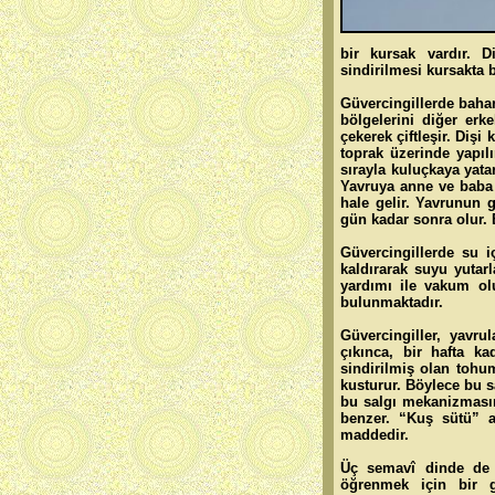
bir kursak vardır. D
sindirilmesi kursakta 
Güvercingillerde bahar
bölgelerini diğer erk
çekerek çiftleşir. Dişi
toprak üzerinde yapılı
sırayla kuluçkaya yata
Yavruya anne ve baba b
hale gelir. Yavrunun 
gün kadar sonra olur. B
Güvercingillerde su i
kaldırarak suyu yutarl
yardımı ile vakum ol
bulunmaktadır.
Güvercingiller, yavru
çıkınca, bir hafta ka
sindirilmiş olan tohu
kusturur. Böylece bu s
bu salgı mekanizmasın
benzer. “Kuş sütü” a
maddedir.
Üç semavî dinde de g
öğrenmek için bir g