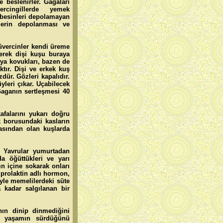
 beslenirler. Gagaları
rcingillerde yemek
besinleri depolamayan
nlerin depolanması ve
güvercinler kendi üreme
terek dişi kuşu buraya
kaya kovukları, bazen de
ktır. Dişi ve erkek kuş
dür. Gözleri kapalıdır.
yleri çıkar. Uçabilecek
Gaganın sertleşmesi 40
afalarını yukarı doğru
ek borusundaki kasların
asından olan kuşlarda
r. Yavrular yumurtadan
da öğüttükleri ve yarı
n içine sokarak onları
 prolaktin adlı hormon,
yle memelilerdeki süte
 kadar salgılanan bir
nın dinip dinmediğini
i, yaşamın sürdüğünü