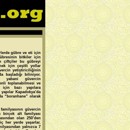
lerde gübre ve eti için
bresinin bitkiler için
 çiftçiler bu gübreyi
ek için çeşitli yollar
rcin yetiştiriciliğinin
da başladığı biliniyor.
n yabani güvercin
enli toplanabilmesi ve
k için bazı yapılara
 yapılar Kapadokya’da
’da “boranhane” olarak
 familyasının güvercin
 birçok alt familyası
lyasından olan 250’den
iç her yerde yaşarlar.
milyasından yalnızca 7