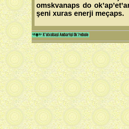
omskvanaps do ok’ap’et’an
şeni xuras enerji meçaps.