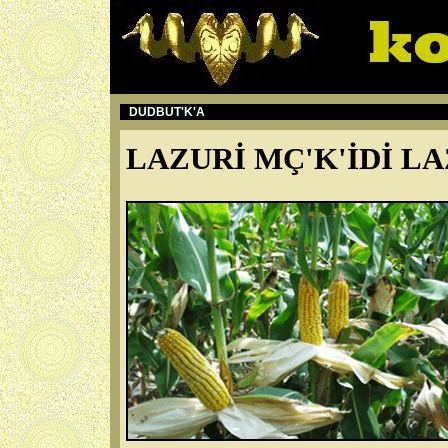
DUDBUT'K'A
LAZURİ MÇ'K'İDİ LA