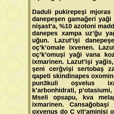
Daduli pukirepeşi mjoras
danepeşen gamağeri yaği 
nişast’a, %10 azotoni madd
danepes xampa uz’ğu yaği
uğun. Lazut’işi danepeş
oç’k’omale ixvenen. Lazu
oç’k’omuşi yaği vana ko
ixmarinen. Lazut’işi yağis,
şeni cerğvişi sertobaş z
qapeti skindinapes oxomine
pun3kuli oşvelus ix
k’arbonhidrati, p’otasiumi
Mseli opsapu, kva mela
ixmarinen. Cansağobaşi s
oxvenus do C vit’aminişi o