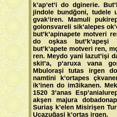
k’ap’et’i do dginerie. But
jindole bundğoni, tudele
gvak’iren. Mamuli pukirep
golonsvareli sik’alepes ok
but’k’apinapete motveri re
do oşkas but’k’apeşi 
but’k’apete motveri ren, mç
ren. Meydo yani lazut’işi 
skit’a, p’aruxa vana go
Mbuloraşi tutas irgen do
namtini k’ortapes çkvaner
ik’inen do im3ikanen. Mek
1520 3’anas Esp’anialure
akşen majura dobadonape
Suriaş k’elen Misirişen Tu
Uçazuğaşi k’ortas irgen.