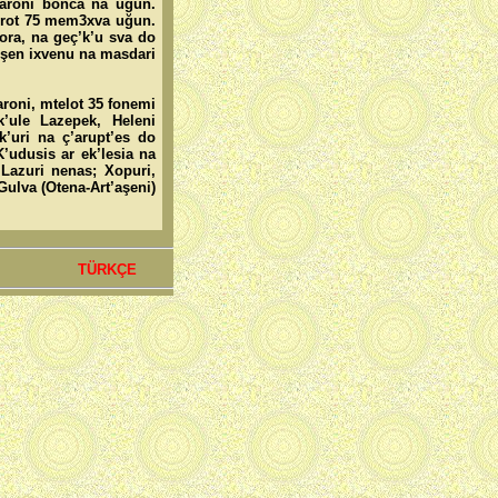
onaroni bonca na uğun.
erot 75 mem3xva uğun.
 ora, na geç’k’u sva do
leşen ixvenu na masdari
aroni, mtelot 35 fonemi
k’ule Lazepek, Heleni
ek’uri na ç’arupt’es do
’udusis ar ek’lesia na
 Lazuri nenas; Xopuri,
Gulva (Otena-Art’aşeni)
TÜRKÇE