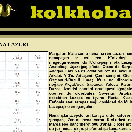
NA LAZURİ
Margaluri k’ala cuma nena na ren Lazuri nen
nenapeşen ar teri ren. K’olxidaşi an
magedginepeşen do K’olxepeşi mota Lazepe
Anatoliaşi Uçazoğaş p’icis, Otena do Sarpi
Andğas Lazi xalk’i otokt’onurot na skidun
Arkabi, Vi3’e, Art’aşeni, Çamlixemşini, Ote
Osmanuri-Rusuli limaş k’ule na dibargi
noğape Akçak’oca, Sapanca, Yalova, Karamu
Duzce, İzmitişi namtini oput’epesti iğarğal
oput’es do ok’rebules, Sovieturi Artobaş
sebebiten Lazepe na içvinu; Rusia, K’azak’
Est’onia steri terepes saği doskideri do k’ul
Lazepeşk’elen iğarğalen.
Nenamçkinacepek, artikartişa dido xoloson
şinapan, Zanuri nena varna K’olxidaşi 
Margalepe nanç’inerot 500 3’anaş 3’oxle art
do jur nenati oktiruşi p’eriodişa kamaxteren