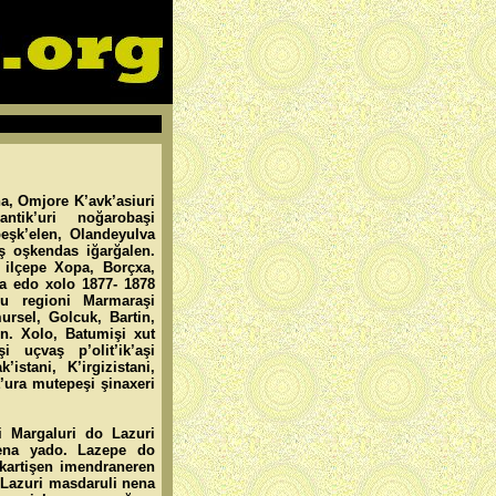
a, Omjore K’avk’asiuri
tik’uri noğarobaşi
şk’elen, Olandeyulva
ş oşkendas iğarğalen.
 ilçepe Xopa, Borçxa,
na edo xolo 1877- 1878
nu regioni Marmaraşi
rsel, Golcuk, Bartin,
en. Xolo, Batumişi xut
i uçvaş p’olit’ik’aşi
istani, K’irgizistani,
t’ura mutepeşi şinaxeri
i Margaluri do Lazuri
nena yado. Lazepe do
ikartişen imendraneren
. Lazuri masdaruli nena