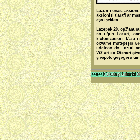
Lazuri nenas; aksioni,
aksionişi t’arafi ar m
eşo işeklen.
Lazepek 20. oş3’anuraş
na uğun Lazuri, andğ
k’olonizasioni k’ala n
oxvame mutepeşis Grek
udginan do Lazuri nen
Vi3’uri do Otenuri şiv
şivepete goşogoru umosi