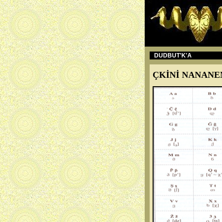
DUDBUT'K'A
ÇKİNİ NANANE