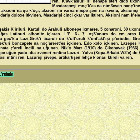
ren, K’avk’asiuri iri nenape steri dido ux
Masdarepeşi moç’k’as na nim3xven nanç’in
 aksioni na qu k’oçi, aksioni mi varna miepe şeni na ixvenu, aksionişi
asdariş doloxe itkvinen. Masdarişi cinci çkar var iktiren. Aksioni nam k’e
akis K’iriluri, Kartuli do Arabuli albonepe ixmares. 5 xonaroni, 30 uxon
as Latinuri albonite iç’aren. İ.3’. 6.- 7. oş3’anura do em oraş 
a geç’k’u Lazi-Grek’i ticaruli do k’ult’uruli k’ont’akt’işi p’eriodis, Gr
’uri boncapete na noç’areret’es içkinen. Edo xolo içkinen, Lazepes K
ate ç’areli İncili na uğunan. Nik’o Marr (1910) do Çikobavak (1936)
epe uğun yado idia xveneri rentina Lazuri, Yulva (Xopa-Arkabi-Vi3’e) do 
 mtini ren. Lazurişi şivepe, artikartişen lehçe k’onari ktireli va ren.